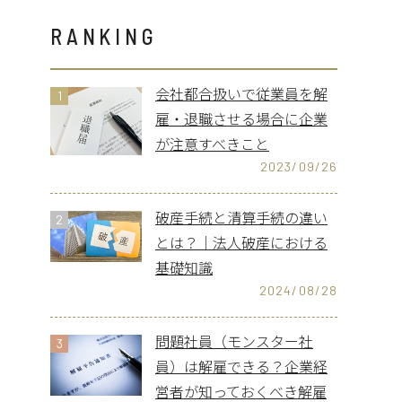
RANKING
会社都合扱いで従業員を解
1
雇・退職させる場合に企業
が注意すべきこと
2023/09/26
破産手続と清算手続の違い
2
とは？｜法人破産における
基礎知識
2024/08/28
問題社員（モンスター社
3
員）は解雇できる？企業経
営者が知っておくべき解雇