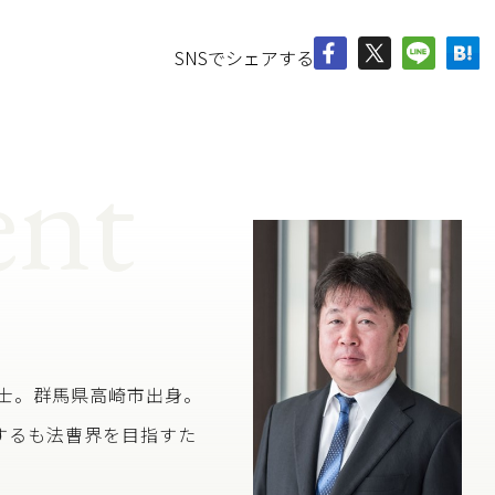
SNSでシェアする
nt
護士。群馬県高崎市出身。
するも法曹界を目指すた